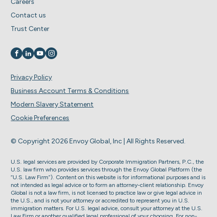
Careers
Contact us
Trust Center
Visit us on
Visit us on
Visit us on
Visit us on
Privacy Policy
Business Account Terms & Conditions
Modern Slavery Statement
Cookie Preferences
© Copyright 2026 Envoy Global, Inc | All Rights Reserved.
U.S. legal services are provided by Corporate Immigration Partners, P.C., the
U.S. law firm who provides services through the Envoy Global Platform (the
“U.S. Law Firm”). Content on this website is for informational purposes and is
not intended as legal advice or to form an attorney-client relationship. Envoy
Global is not a law firm, is not licensed to practice law or give legal advice in
the U.S., and is not your attorney or accredited to represent you in U.S.
immigration matters. For U.S. legal advice, consult your attorney at the U.S.
Law Firm or another qualified legal professional of your choosing. For non-