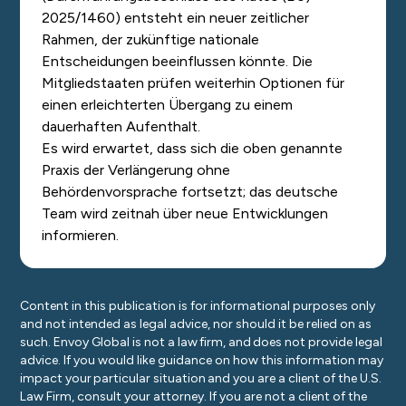
2025/1460) entsteht ein neuer zeitlicher
Rahmen, der zukünftige nationale
Entscheidungen beeinflussen könnte. Die
Mitgliedstaaten prüfen weiterhin Optionen für
einen erleichterten Übergang zu einem
dauerhaften Aufenthalt.
Es wird erwartet, dass sich die oben genannte
Praxis der Verlängerung ohne
Behördenvorsprache fortsetzt; das deutsche
Team wird zeitnah über neue Entwicklungen
informieren.
Content in this publication is for informational purposes only
and not intended as legal advice, nor should it be relied on as
such. Envoy Global is not a law firm, and does not provide legal
advice. If you would like guidance on how this information may
impact your particular situation and you are a client of the U.S.
Law Firm, consult your attorney. If you are not a client of the